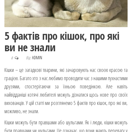
5 фактів про кішок, про які
ви не знали
Від
ADMIN
0
Кішки – це загадкові тварини, які зачаровують нас своєю красою та
грацією. Багато хто з нас любимо проводити час з нашими пухнастими
друзями, спостерігаючи за їхньою поведінкою. Але навіть
найвідданіші котячі любителі можуть дізнатися щось нове про своїх
вихованців. У цій статті ми розглянемо 5 фактів про кішок, про які ви,
можливо, не знали.
Кішки можуть бути правшами або шульгами. Як і люди, кішки можуть
бути правшами чи шульгами. Це означає, що вони мають перевагу у