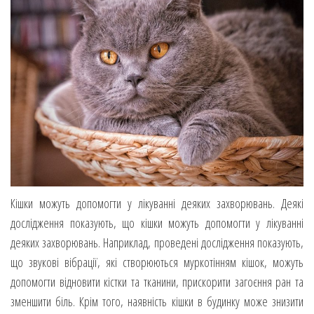
Кішки можуть допомогти у лікуванні деяких захворювань. Деякі
дослідження показують, що кішки можуть допомогти у лікуванні
деяких захворювань. Наприклад, проведені дослідження показують,
що звукові вібрації, які створюються муркотінням кішок, можуть
допомогти відновити кістки та тканини, прискорити загоєння ран та
зменшити біль. Крім того, наявність кішки в будинку може знизити