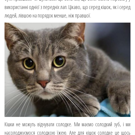
використанні однієї з передніх лап. Цікаво, що серед кішок, як і серед
людей, лівшою на порядок менше, ніж правшої.
Кішки не можуть відчувати солодке. Ми маємо солодкий зуб, і ми
насолоджуємося солодкою їжею. Але для кішок солодке це щось