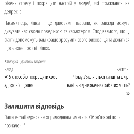
рівень стресу і покращити настрій у людей, які страждають на
депресію.
Насамкінець, кішки – це дивовижні тварини, які завжди можуть
дивувати нас своєю поведінкою та характером. Сподіваємося, що ці
факти допоможуть вам краще зрозуміти свого вихованця та дізнатися
щось нове про світ кішок.
Категорія
Домашні тварини
НАЗАД
НАСТУПН.
Попередній запис
На
Навігація записів
5 способів покращити своє
Чому з’являються синці на шкірі
здоров’я щодня
навіть від незначних забитих місць?
Залишити відповідь
Ваша e-mail адреса не оприлюднюватиметься.
Обов’язкові поля
позначені
*