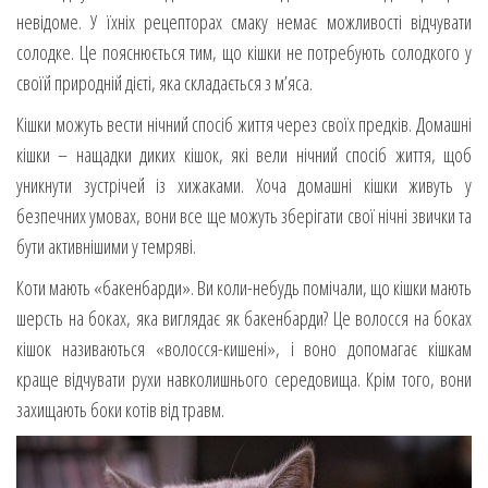
невідоме. У їхніх рецепторах смаку немає можливості відчувати
солодке. Це пояснюється тим, що кішки не потребують солодкого у
своїй природній дієті, яка складається з м’яса.
Кішки можуть вести нічний спосіб життя через своїх предків. Домашні
кішки – нащадки диких кішок, які вели нічний спосіб життя, щоб
уникнути зустрічей із хижаками. Хоча домашні кішки живуть у
безпечних умовах, вони все ще можуть зберігати свої нічні звички та
бути активнішими у темряві.
Коти мають «бакенбарди». Ви коли-небудь помічали, що кішки мають
шерсть на боках, яка виглядає як бакенбарди? Це волосся на боках
кішок називаються «волосся-кишені», і воно допомагає кішкам
краще відчувати рухи навколишнього середовища. Крім того, вони
захищають боки котів від травм.