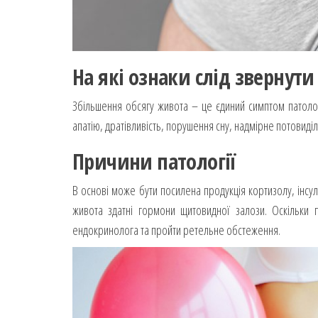
На які ознаки слід звернути
Збільшення обсягу живота – це єдиний симптом патологі
апатію, дратівливість, порушення сну, надмірне потовиді
Причини патології
В основі може бути посилена продукція кортизолу, інсулі
живота здатні гормони щитовидної залози. Оскільки
ендокринолога та пройти ретельне обстеження.