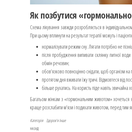
Як позбутися «гормонально
Схема лікування завжди розробляється в індивідуальном
При цьому вплинути на результат терапії можуть і пацієн
нормалізувати режим сну. Лягати потрібно не пізні
після пробудження випивати склянку питної води т
обмін речовин;
обов’язково повноцінно снідати, щоб організм на 
протягом дня вживати їжу тричі. Відмовтеся від по
більше рухатись. На користь піде навіть звичайна 
Багатьом жінкам з «гормональним животом» хочеться 
краще розслабити м’язи і подихати животом, перед тим як
Категорія
Здоров'я
Інше
НАЗАД
Попередній запис