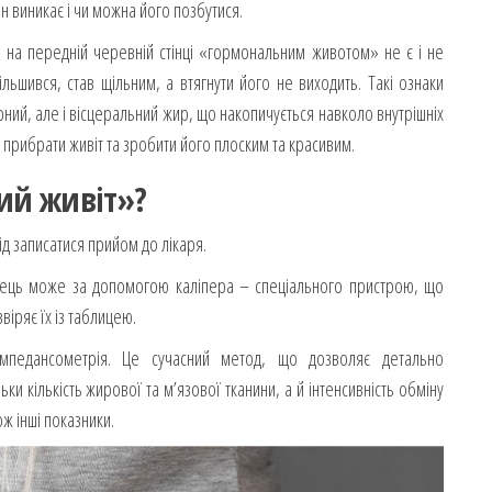
н виникає і чи можна його позбутися.
а на передній черевній стінці «гормональним животом» не є і не
льшився, став щільним, а втягнути його не виходить. Такі ознаки
кірний, але і вісцеральний жир, що накопичується навколо внутрішніх
прибрати живіт та зробити його плоским та красивим.
ий живіт»?
д записатися прийом до лікаря.
хівець може за допомогою каліпера – спеціального пристрою, що
віряє їх із таблицею.
мпедансометрія. Це сучасний метод, що дозволяє детально
ьки кількість жирової та м’язової тканини, а й інтенсивність обміну
ож інші показники.