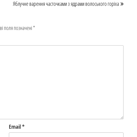
Яблучне варення часточками з ядрами волоського горіха
ві поля позначені
*
Email
*