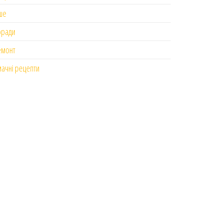
ше
оради
емонт
ачні рецепти