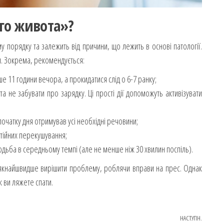
го живота»?
у порядку та залежить від причини, що лежить в основі патології.
ти. Зокрема, рекомендується:
ше 11 години вечора, а прокидатися слід о 6-7 ранку;
а не забувати про зарядку. Ці прості дії допоможуть активізувати
початку дня отримував усі необхідні речовини;
стійних перекушування;
ходьба в середньому темпі (але не менше ніж 30 хвилин поспіль).
якнайшвидше вирішити проблему, роблячи вправи на прес. Однак
 ви ляжете спати.
НАСТУПН.
Наступ