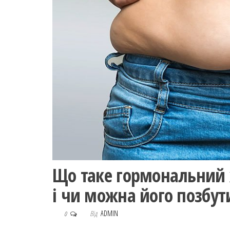
Що таке гормональний ж
і чи можна його позбут
Від
ADMIN
0