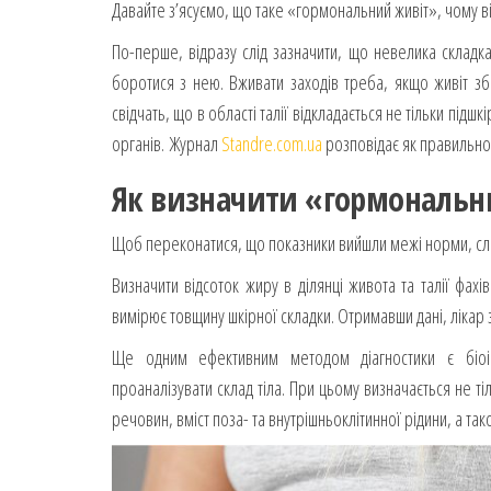
Давайте з’ясуємо, що таке «гормональний живіт», чому ві
По-перше, відразу слід зазначити, що невелика складк
боротися з нею. Вживати заходів треба, якщо живіт збі
свідчать, що в області талії відкладається не тільки підш
органів. Журнал
Standre.com.ua
розповідає як правильно 
Як визначити «гормональн
Щоб переконатися, що показники вийшли межі норми, слі
Визначити відсоток жиру в ділянці живота та талії фа
вимірює товщину шкірної складки. Отримавши дані, лікар з
Ще одним ефективним методом діагностики є біоі
проаналізувати склад тіла. При цьому визначається не тіл
речовин, вміст поза- та внутрішньоклітинної рідини, а так