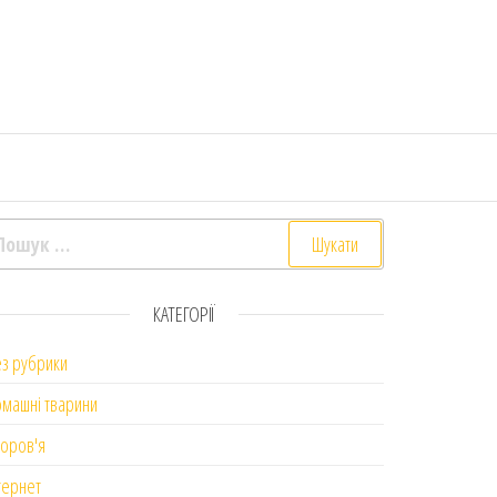
ошук:
КАТЕГОРІЇ
з рубрики
машні тварини
оров'я
тернет