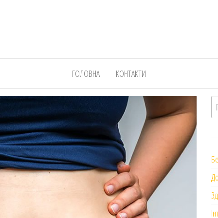
ГОЛОВНА
КОНТАКТИ
П
Бе
До
Зд
Ін