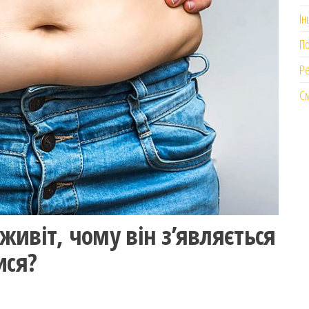
Ін
П
Р
См
ивіт, чому він з’являється
ися?